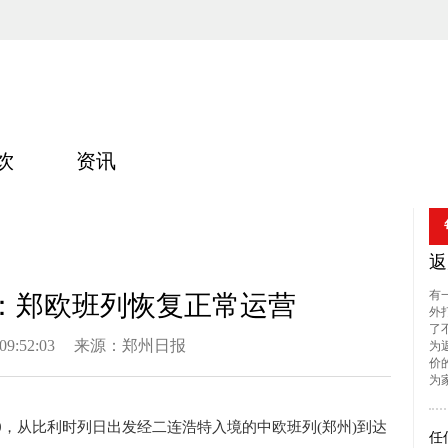
饮
资讯
返
有
：郑欧班列恢复正常运营
外
了
9:52:03
来源：郑州日报
为
价
为家
30，从比利时列日出发经二连浩特入境的中欧班列(郑州)到达
任